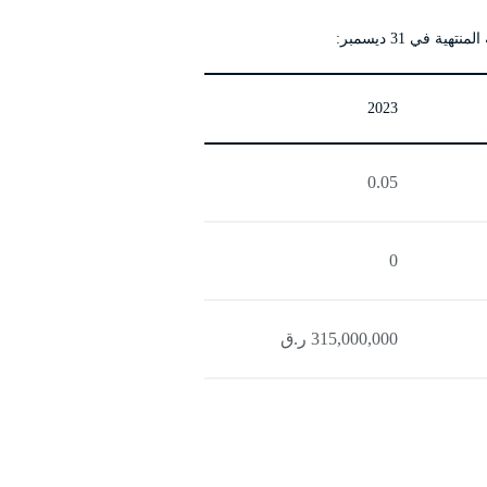
هية في 31 ديسمبر:
2023
0.05
0
315,000,000 ر.ق