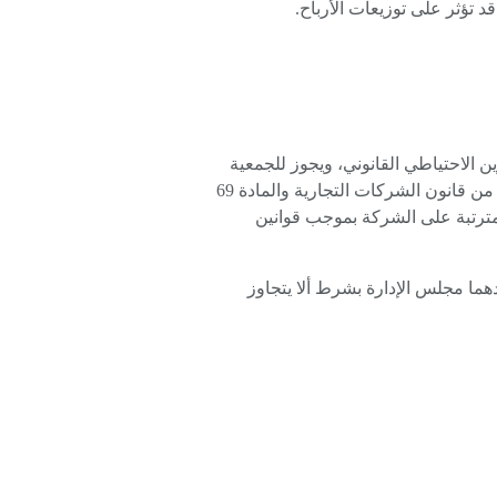
 تؤثر على توزيعات الأرباح.
اً 10% من الأرباح الصافية تُخصص لتكوين الاحتياطي القانوني، ويجوز للجمعية
العامة إيقاف هذا الاقتطاع إذا بلغ هذا الاحتياطي 50% من رأس المال المدفوع بالإضافة إلى ذلك، وفقاً للمادة 188 من قانون الشركات التجارية والمادة 69
لمترتبة على الشركة بموجب قوانين
يحددهما مجلس الإدارة بشرط ألا يتجاوز