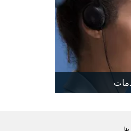
دمات
نا